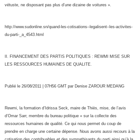
vétuste, ne disposant pas plus d’une dizaine de voitures ».
http://www.sudonline.sn/quand-les-cotisations--legalisent--les-activites-
du-parti-_a_4543.html
II. FINANCEMENT DES PARTIS POLITIQUES : REWMI MISE SUR
LES RESSOURCES HUMAINES DE QUALITE.
Publié le 26/08/2011 | 07H56 GMT par Denise ZAROUR MEDANG
Rewmi, la formation d’Idrissa Seck, maire de Thiès, mise, de l’avis
d’Omar Sarr, membre du bureau politique « sur la collecte des
ressources humaines de qualité. Ce qui nous permet du coup de
prendre en charge une certaine dépense. Nous avons aussi recours à la
cotisation des contribuables et des sympathisants du parti ainsi qu’à la