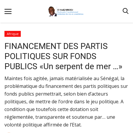
Afrique
FINANCEMENT DES PARTIS
Accueil
POLITIQUES SUR FONDS
Contactez-nous
PUBLICS «Un serpent de mer …»
Qui sommes nous
Maintes fois agitée, jamais matérialisée au Sénégal, la
Galerie
problématique du financement des partis politiques sur
Nos Publications
fonds publics permettrait, selon bien d’acteurs
politiques, de mettre de l’ordre dans le jeu politique. A
Media
condition que toutefois cette dotation soit
Terms & Conditions
réglementée, transparente et soutenue par… une
Connexion
volonté politique affirmée de l’Etat.