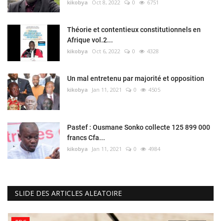
kikobya
Oct 8, 2022
0
6751
Théorie et contentieux constitutionnels en
Afrique vol.2...
kikobya
Oct 6, 2022
0
4328
Un mal entretenu par majorité et opposition
kikobya
Jan 11, 2021
0
4505
Pastef : Ousmane Sonko collecte 125 899 000
francs Cfa...
kikobya
Jan 11, 2021
0
4984
SLIDE DES ARTICLES ALEATOIRE