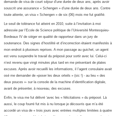
demande de visa de court séjour d’une durée de deux ans, après avoir
souscrit une assurance « Schengen » d’une durée de deux ans. Contre
toute attente, un visa « Schengen » de six (06) mois me fut gratifié.
Le seuil de tolérance fut atteint en 2010, suite à l’invitation à moi
adressée par l’Ecole de Science politique de l’Université Montesquieu-
Bordeaux IV de siéger en qualité de rapporteur dans un jury de
soutenance. Des signes d’hostilité et d’incorrection étaient manifestés à
mon endroit à plusieurs reprises. A mon passage au guichet, un agent
est venu suspendre le travail du préposé pour sortir avec lui. Celui-ci
n’est revenu que vingt minutes plus tard en me présentant de plates
excuses. Après avoir recueilli les informations, il l’agent consulaire avait
osé me demander de «poser les deux orteils » (sic !) - au lieu « des
deux pouces »- sur la console de la machine d’identification digitale,
avant de présenter, à nouveau, des excuses.
Enfin, le visa me fut délivré ‘avec les « félicitations » du préposé. Là
aussi, le coup fourré fut mis à nu lorsque je découvris que m’a été
accordé un visa de « trois jours avec entrées multiples limitées à quatre