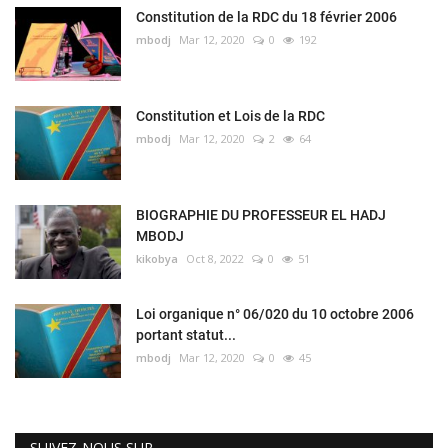
Constitution de la RDC du 18 février 2006
mbodj
Mar 12, 2020
0
192
Constitution et Lois de la RDC
mbodj
Mar 12, 2020
2
64
BIOGRAPHIE DU PROFESSEUR EL HADJ
MBODJ
kikobya
Oct 8, 2022
0
51
Loi organique n° 06/020 du 10 octobre 2006
portant statut...
mbodj
Mar 12, 2020
0
45
SUIVEZ-NOUS SUR