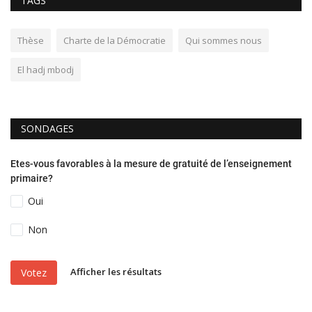
TAGS
Thèse
Charte de la Démocratie
Qui sommes nous
El hadj mbodj
SONDAGES
Etes-vous favorables à la mesure de gratuité de l’enseignement
primaire?
Oui
Non
Afficher les résultats
Votez