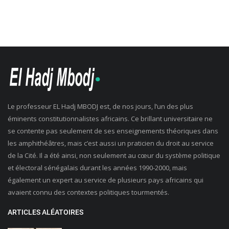
Le professeur EL Hadj MBODJ est, de nos jours, l’un des plus
éminents constitutionnalistes africains. Ce brillant universitaire ne
se contente pas seulement de ses enseignements théoriques dans
les amphithéâtres, mais c’est aussi un praticien du droit au service
de la Cité. Il a été ainsi, non seulement au cœur du système politique
et électoral sénégalais durant les années 1990-2000, mais
également un expert au service de plusieurs pays africains qui
avaient connu des contextes politiques tourmentés.
ARTICLES ALÉATOIRES