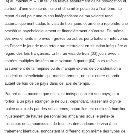
(4) au maximum ». Un tel visa relève assurément d’une provocation et,
surtout, d’une volonté de nuire et d’humilier poussée à l’extrême. Le
report du vol pour une raison indépendante de ma volonté rend
automatiquement caduc le visa de trois jours et amène à reprendre une
procédure psychologiquement et financièrement coûteuse. De même,
des événements imprévus - grèves ou autres perturbations - intervenus
en France le jour de mon retour me mettraient en situation irrégulière au
regard des lois françaises. Enfin, un visa de trois (03) jours avec «
entrées multiples limitées au maximum à quatre (04) jours relève
assurément de la méprise ou du manque exprès de considération à
l’endroit du bénéficiaire qui, manifestement, ne peut entrer et sortir
autant de fois de ce pays dans ce laps de temps.
Partant de la maxime que nul n’est indispensable à son pays, et a
fortiori à un pays étranger, je ne puis, cependant, laisser ma dignité
foulée aux pieds par des subalternes, naturellement enclins à humilier
injustement de hautes personnalités africaines sous le prétexte
fallacieux de la soumission de tous les demandeurs de visa à un
traitement identique, nonobstant la différenciation même des types de