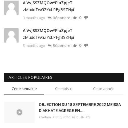
AiVvJSSZMQOwYPIaZpjeT
zMuddTwGZYxLPFgBSZHpi
0
Répondre
3 months ago
AiVvJSSZMQOwYPIaZpjeT
zMuddTwGZYxLPFgBSZHpi
0
Répondre
3 months ago
ARTICLES POPULAIRES
Cette semaine
Ce mois-ci
Cette année
OBJECTION DU 18 SEPTEMBRE 2022 MEISSA
DIAKHATE AGREGE EN...
kikobya
Oct 6, 2022
0
309