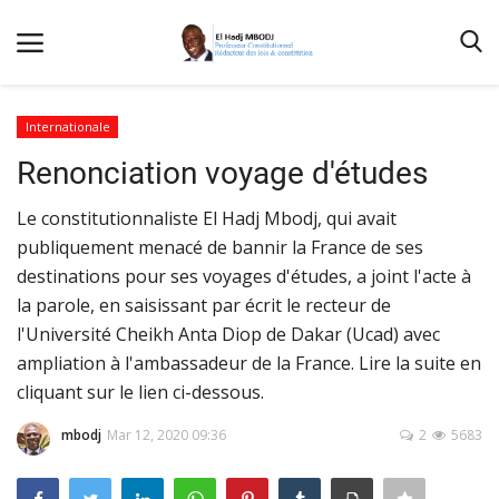
Internationale
Renonciation voyage d'études
Accueil
Le constitutionnaliste El Hadj Mbodj, qui avait
Contactez-nous
publiquement menacé de bannir la France de ses
Qui sommes nous
destinations pour ses voyages d'études, a joint l'acte à
Galerie
la parole, en saisissant par écrit le recteur de
l'Université Cheikh Anta Diop de Dakar (Ucad) avec
Nos Publications
ampliation à l'ambassadeur de la France. Lire la suite en
Media
cliquant sur le lien ci-dessous.
Terms & Conditions
mbodj
Mar 12, 2020 09:36
2
5683
Connexion