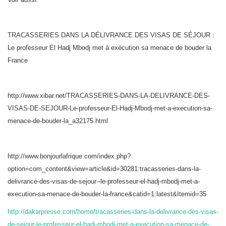
TRACASSERIES DANS LA DÉLIVRANCE DES VISAS DE SÉJOUR :
Le professeur El Hadj Mbodj met à exécution sa menace de bouder la
France
http://www.xibar.net/TRACASSERIES-DANS-LA-DELIVRANCE-DES-
VISAS-DE-SEJOUR-Le-professeur-El-Hadj-Mbodj-met-a-execution-sa-
menace-de-bouder-la_a32175.html
http://www.bonjourlafrique.com/index.php?
option=com_content&view=article&id=30281:tracasseries-dans-la-
delivrance-des-visas-de-sejour--le-professeur-el-hadj-mbodj-met-a-
execution-sa-menace-de-bouder-la-france&catid=1:latest&Itemid=35
http://dakarpresse.com/home/tracasseries-dans-la-delivrance-des-visas-
de-sejour-le-professeur-el-hadj-mbodj-met-a-execution-sa-menace-de-