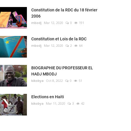
Constitution de la RDC du 18 février
2006
mbodj
Mar 12, 2020
0
191
Constitution et Lois de la RDC
mbodj
Mar 12, 2020
2
64
BIOGRAPHIE DU PROFESSEUR EL
HADJ MBODJ
kikobya
Oct 8, 2022
0
51
Elections en Haiti
kikobya
Mar 11, 2020
3
42