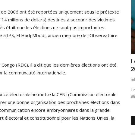
es de 2006 ont été reportées uniquement sous le prétexte
 14 millions de dollars) destinés à secourir des victimes
tés était que les élections ne sont pas importantes
é à IPS, El Hadj Mbodj, ancien membre de l’Observatoire
liste El
Loi organique n° 06/020 du 10 octobre
L
ongo (RDC), il a dit que les dernières élections ont été
2006 portant statut...
2
ar la communauté internationale.
mbodj
Mar 12, 2020
0
6929
mb
ue du
Le statut actuel des magistrats fixé par l’Ordonnance-loi n°
Le
istance électorale ne mette la CENI (Commission électorale
88/056 du 29 septembre...
dé
surer une bonne organisation des prochaines élections dans
e communication encore embryonnaires dans la grande
t électoral et constitutionnel pour les Nations Unies, la