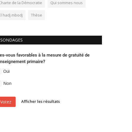
Charte de la Démocratie
Qui sommes nous
El hadj mbodj
Thèse
SONDAGES
es-vous favorables à la mesure de gratuité de
enseignement primaire?
Oui
Non
Afficher les résultats
Votez