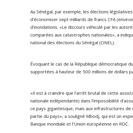
Au Sénégal, par exemple, les élections législativ
d’économiser sept milliards de francs CFA (environ
d’inondations. «Le discours véhiculé par les autori
comparées aux catastrophes nationales», a indiqu
national des élections du Sénégal (ONEL).
in 2008 portant
Trois questions au constitutionna
Évoquant le cas de la République démocratique du C
Hadji Mbodj
supportées à hauteur de 500 millions de dollars p
mbodj
Mar 12, 2020
0
2443
ement juridique dans
C’est depuis Goma, en République Démocratiq
«Il est à craindre que l’arrêt brutal de cette ass
Congo, que le journal Le Pays au...
nationale indépendante) dans l’impossibilité d’as
ce pays gigantesque, mais aux infrastructures d
partie du pays», a souligné Mbodj, qui est un exper
Banque mondiale et l’Union européenne en RDC.