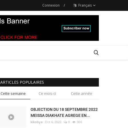
Connexion
/
Français
ARTICLES POPULAIRES
Cette semaine
Ce mois-ci
Cette année
OBJECTION DU 18 SEPTEMBRE 2022
MEISSA DIAKHATE AGREGE EN...
kikobya
Oct 6, 2022
0
306