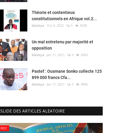
Théorie et contentieux
constitutionnels en Afrique vol.2...
kikobya
Oct 6, 2022
0
4328
Un mal entretenu par majorité et
opposition
kikobya
Jan 11, 2021
0
4506
Pastef : Ousmane Sonko collecte 125
899 000 francs Cfa...
kikobya
Jan 11, 2021
0
4986
SLIDE DES ARTICLES ALEATOIRE
RDC
RDC