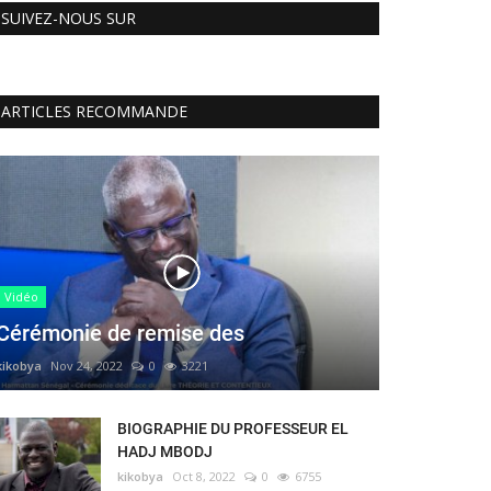
SUIVEZ-NOUS SUR
ARTICLES RECOMMANDE
Vidéo
Cérémonie de remise des
kikobya
Nov 24, 2022
0
3221
BIOGRAPHIE DU PROFESSEUR EL
HADJ MBODJ
kikobya
Oct 8, 2022
0
6755