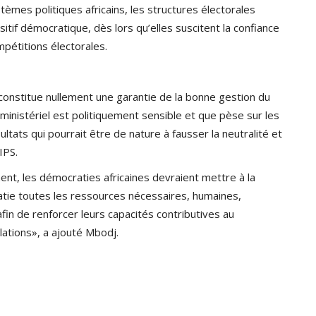
stèmes politiques africains, les structures électorales
tif démocratique, dès lors qu’elles suscitent la confiance
pétitions électorales.
 constitue nullement une garantie de la bonne gestion du
inistériel est politiquement sensible et que pèse sur les
ultats qui pourrait être de nature à fausser la neutralité et
IPS.
nt, les démocraties africaines devraient mettre à la
ratie toutes les ressources nécessaires, humaines,
afin de renforcer leurs capacités contributives au
ations», a ajouté Mbodj.