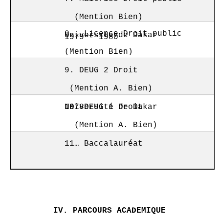
1991
(Mention Bien)
8.. Licence Droit public
Université de Dakar
1979 - 1980
(Mention Bien)
1979
Université de Dakar
9. DEUG 2 Droit
(Mention A. Bien)
1978
Université de Dakar
10. DEUG 1 Droit
(Mention A. Bien)
1977
Université de Dakar
11… Baccalauréat
1976
Lycée Blaise Diagne de Dakar
IV. PARCOURS ACADEMIQUE
1975