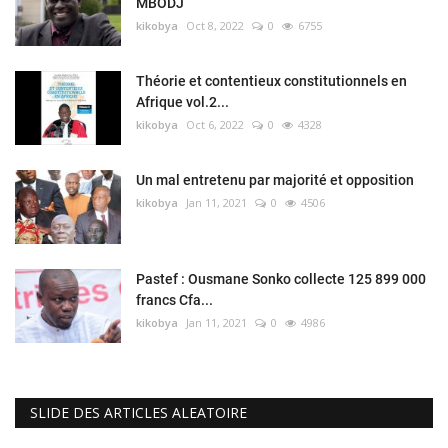
MBODJ
kikobya
Oct 8, 2022
0
6755
Théorie et contentieux constitutionnels en
Afrique vol.2...
kikobya
Oct 6, 2022
0
4328
Un mal entretenu par majorité et opposition
kikobya
Jan 11, 2021
0
4506
Pastef : Ousmane Sonko collecte 125 899 000
francs Cfa...
kikobya
Jan 11, 2021
0
4986
SLIDE DES ARTICLES ALEATOIRE