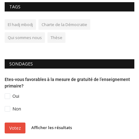
TAGS
El hadj mbodj
Charte de la Démocratie
Qui sommes nous
Thèse
SONDAGES
Etes-vous favorables à la mesure de gratuité de l’enseignement
primaire?
Oui
Non
Afficher les résultats
Votez