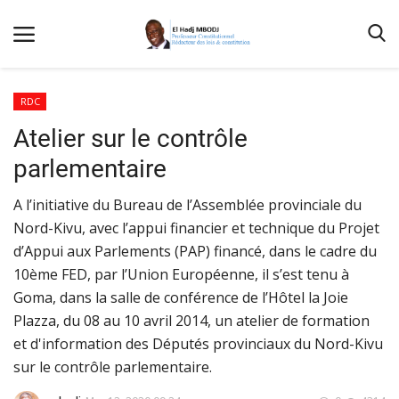
RDC
Atelier sur le contrôle
Accueil
parlementaire
Contactez-nous
A l’initiative du Bureau de l’Assemblée provinciale du
Qui sommes nous
Nord-Kivu, avec l’appui financier et technique du Projet
Galerie
d’Appui aux Parlements (PAP) financé, dans le cadre du
10ème FED, par l’Union Européenne, il s’est tenu à
Nos Publications
Goma, dans la salle de conférence de l’Hôtel la Joie
Media
Plazza, du 08 au 10 avril 2014, un atelier de formation
Terms & Conditions
et d'information des Députés provinciaux du Nord-Kivu
sur le contrôle parlementaire.
Connexion