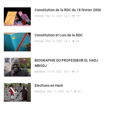
Constitution de la RDC du 18 février 2006
mbodj
Mar 12, 2020
0
191
Constitution et Lois de la RDC
mbodj
Mar 12, 2020
2
64
BIOGRAPHIE DU PROFESSEUR EL HADJ
MBODJ
kikobya
Oct 8, 2022
0
51
Elections en Haiti
kikobya
Mar 11, 2020
3
42