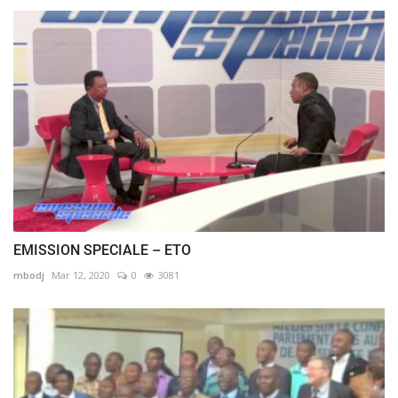
EMISSION SPECIALE – ETO
mbodj
Mar 12, 2020
0
3081