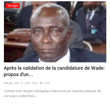
Sénégal
Après la validation de la candidature de Wade:
M
propos d'un...
O
mbodj
Mar 12, 2020
0
3143
mb
Comme tout citoyen sénégalais intéressé par l’avenir politique de
son pays, j’attendais...