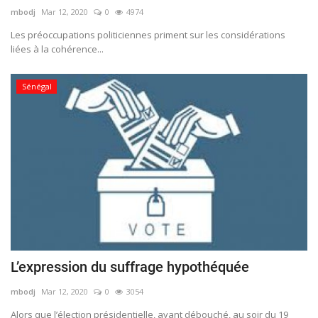
mbodj
Mar 12, 2020
0
4974
Les préoccupations politiciennes priment sur les considérations
liées à la cohérence...
Sénégal
L’expression du suffrage hypothéquée
mbodj
Mar 12, 2020
0
3054
Alors que l’élection présidentielle, ayant débouché, au soir du 19