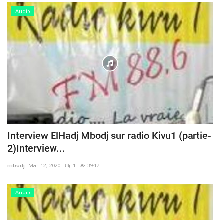
Audio
Interview ElHadj Mbodj sur radio Kivu1 (partie-
2)Interview...
mbodj
Mar 12, 2020
1
3947
Audio