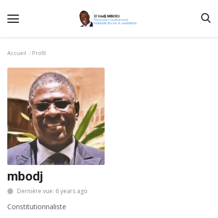
Accueil
Profil
Accueil
Contactez-nous
Qui sommes nous
Galerie
Nos Publications
Media
mbodj
Terms & Conditions
Dernière vue: 6 years ago
Connexion
Constitutionnaliste