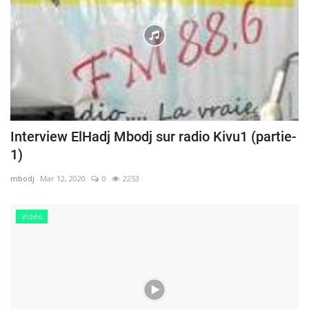
Interview ElHadj Mbodj sur radio Kivu1 (partie-
1)
mbodj
Mar 12, 2020
0
2253
Vidéo