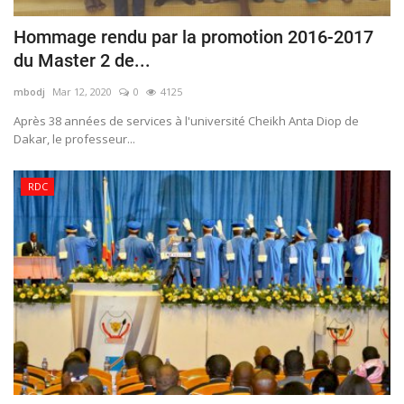
Hommage rendu par la promotion 2016-2017
du Master 2 de...
mbodj
Mar 12, 2020
0
4125
Après 38 années de services à l'université Cheikh Anta Diop de
Dakar, le professeur...
RDC