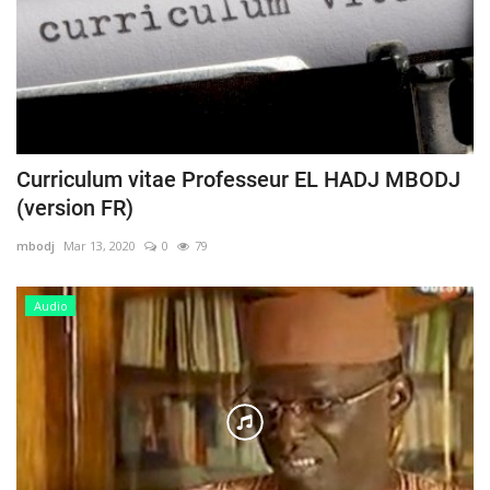
Curriculum vitae Professeur EL HADJ MBODJ
(version FR)
mbodj
Mar 13, 2020
0
79
Audio