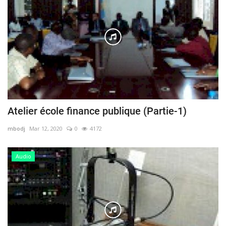
Atelier école finance publique (Partie-1)
mbodj
Mar 12, 2020
0
4172
Audio