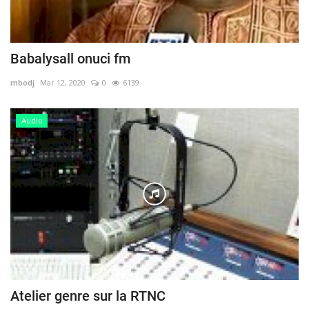
Babalysall onuci fm
mbodj
Mar 12, 2020
0
6139
Audio
Atelier genre sur la RTNC