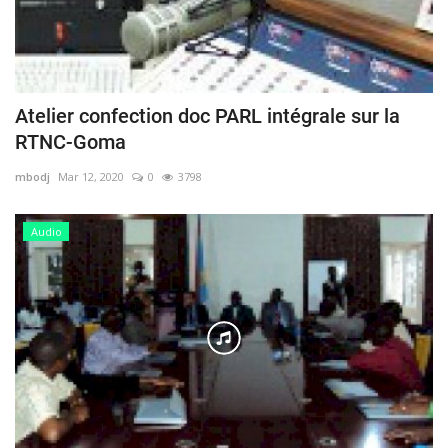
Atelier confection doc PARL intégrale sur la
RTNC-Goma
mbodj
Mar 12, 2020
0
3798
Audio