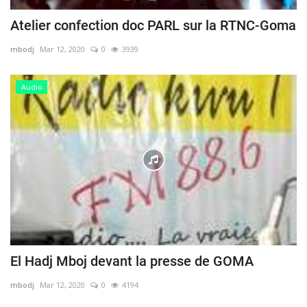
Atelier confection doc PARL sur la RTNC-Goma
mbodj
Mar 12, 2020
0
3939
Audio
El Hadj Mboj devant la presse de GOMA
mbodj
Mar 12, 2020
0
4194