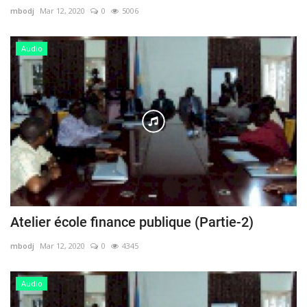
mbodj
Mar 12, 2020
0
5006
Audio
Atelier école finance publique (Partie-2)
mbodj
Mar 12, 2020
0
4345
Audio