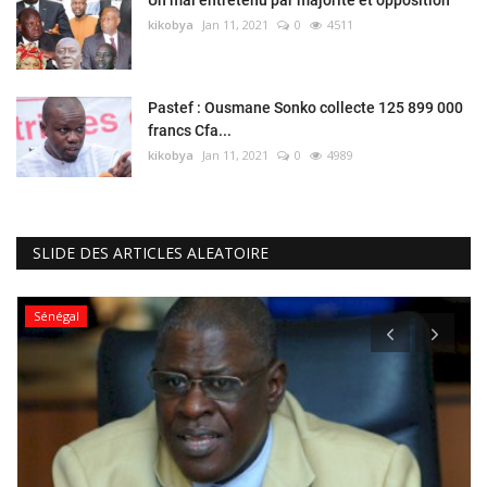
Un mal entretenu par majorité et opposition
kikobya
Jan 11, 2021
0
4511
Pastef : Ousmane Sonko collecte 125 899 000
francs Cfa...
kikobya
Jan 11, 2021
0
4989
SLIDE DES ARTICLES ALEATOIRE
Sénégal