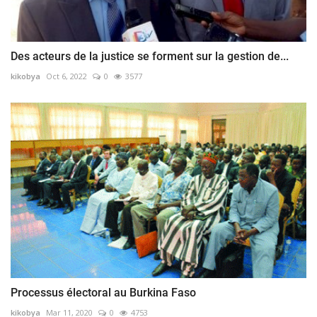
Des acteurs de la justice se forment sur la gestion de...
kikobya
Oct 6, 2022
0
3577
Processus électoral au Burkina Faso
kikobya
Mar 11, 2020
0
4753