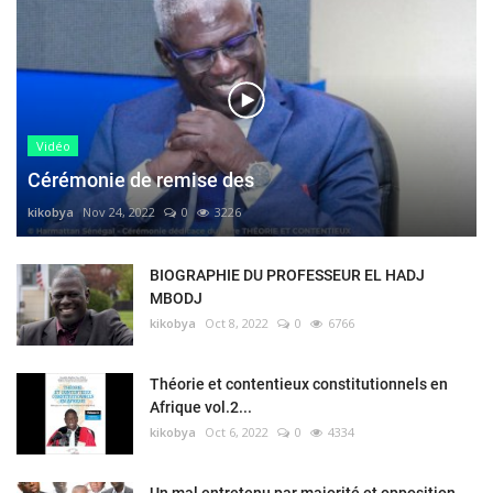
Vidéo
Cérémonie de remise des
kikobya
Nov 24, 2022
0
3226
BIOGRAPHIE DU PROFESSEUR EL HADJ
MBODJ
kikobya
Oct 8, 2022
0
6766
Théorie et contentieux constitutionnels en
Afrique vol.2...
kikobya
Oct 6, 2022
0
4334