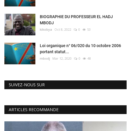
BIOGRAPHIE DU PROFESSEUR EL HADJ
MBODJ
kikobya
Oct 8, 2022
0
53
Loi organique n° 06/020 du 10 octobre 2006
portant statut...
mbodj
Mar 12, 2020
0
48
SUIVEZ-NOUS SUR
ARTICLES RECOMMANDE