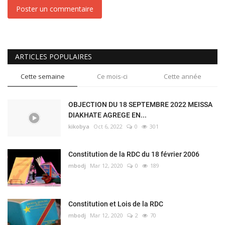
Poster un commentaire
ARTICLES POPULAIRES
Cette semaine
Ce mois-ci
Cette année
OBJECTION DU 18 SEPTEMBRE 2022 MEISSA
DIAKHATE AGREGE EN...
kikobya
Oct 6, 2022
0
301
Constitution de la RDC du 18 février 2006
mbodj
Mar 12, 2020
0
189
Constitution et Lois de la RDC
mbodj
Mar 12, 2020
2
70