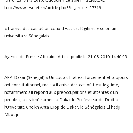
Mardi 23 Mars 2010, Quotidien Le Soleil – SENEGAL,
http://www.lesoleil.sn/article.php3?id_article=57319
« Il arrive des cas où un coup d’Etat est légitime » selon un
universitaire Sénégalais
Agence de Presse Africaine Article publié le 21-03-2010 14:40:05
APA-Dakar (Sénégal) « Un coup d’Etat est forcément et toujours
anticonstitutionnel, mais « il arrive des cas où il est légitime,
notamment s’il répond aux préoccupations et attentes d’un
peuple », a estimé samedi à Dakar le Professeur de Droit à
l’Université Cheikh Anta Diop de Dakar, le Sénégalais El hadji
Mbodji.