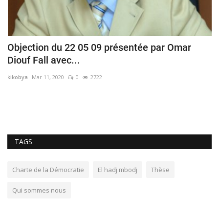
Objection du 22 05 09 présentée par Omar
A
Diouf Fall avec...
r
kikobya
Mar 11, 2020
0
2722
mb
L’
Pr
TAGS
Charte de la Démocratie
El hadj mbodj
Thèse
Qui sommes nous