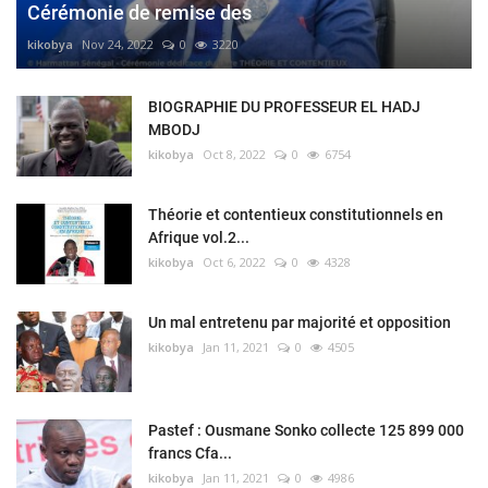
Cérémonie de remise des
kikobya
Nov 24, 2022
0
3220
BIOGRAPHIE DU PROFESSEUR EL HADJ
MBODJ
kikobya
Oct 8, 2022
0
6754
Théorie et contentieux constitutionnels en
Afrique vol.2...
kikobya
Oct 6, 2022
0
4328
Un mal entretenu par majorité et opposition
kikobya
Jan 11, 2021
0
4505
Pastef : Ousmane Sonko collecte 125 899 000
francs Cfa...
kikobya
Jan 11, 2021
0
4986