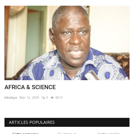
AFRICA & SCIENCE
kikobya
Mar 12, 2020
0
6013
ARTICLES POPULAIRES
Cette semaine
Ce mois-ci
Cette année