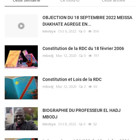
OBJECTION DU 18 SEPTEMBRE 2022 MEISSA
DIAKHATE AGREGE EN...
kikobya
Oct 6, 2022
0
306
Constitution de la RDC du 18 février 2006
mbodj
Mar 12, 2020
0
191
Constitution et Lois de la RDC
mbodj
Mar 12, 2020
2
65
BIOGRAPHIE DU PROFESSEUR EL HADJ
MBODJ
kikobya
Oct 8, 2022
0
52