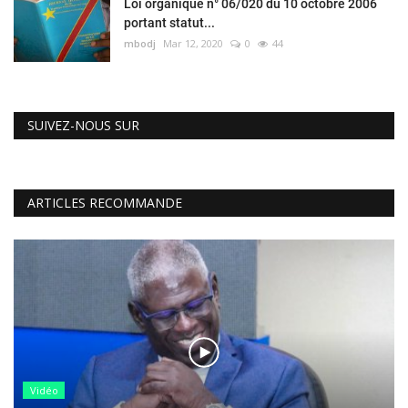
Loi organique n° 06/020 du 10 octobre 2006
portant statut...
mbodj
Mar 12, 2020
0
44
SUIVEZ-NOUS SUR
ARTICLES RECOMMANDE
Vidéo