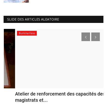
SLIDE DES ARTICLES ALEATOIRE
Burkina Faso
Atelier de renforcement des capacités des
T
magistrats et...
p