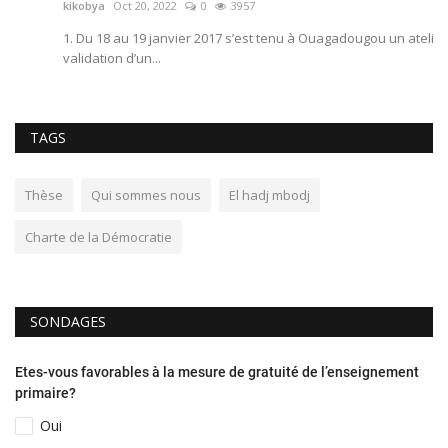
kikobya
Oct 20, 2022
0
3957
ki
1. Du 18 au 19 janvier 2017 s’est tenu à Ouagadougou un atelier de
validation d’un...
TAGS
Thèse
Qui sommes nous
El hadj mbodj
Charte de la Démocratie
SONDAGES
Etes-vous favorables à la mesure de gratuité de l’enseignement
primaire?
Oui