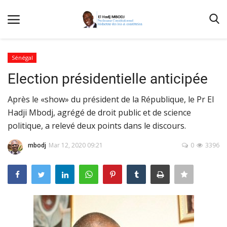
Sénégal
Election présidentielle anticipée
Accueil
Après le «show» du président de la République, le Pr El
Contactez-nous
Hadji Mbodj, agrégé de droit public et de science
Qui sommes nous
politique, a relevé deux points dans le discours.
Galerie
mbodj
Mar 12, 2020 09:21
0
3396
Nos Publications
Media
Terms & Conditions
Connexion