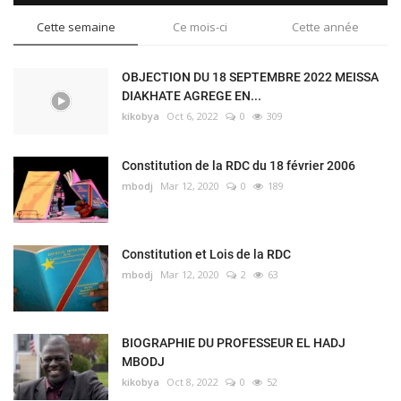
Cette semaine
Ce mois-ci
Cette année
OBJECTION DU 18 SEPTEMBRE 2022 MEISSA
DIAKHATE AGREGE EN...
kikobya
Oct 6, 2022
0
309
Constitution de la RDC du 18 février 2006
mbodj
Mar 12, 2020
0
189
Constitution et Lois de la RDC
mbodj
Mar 12, 2020
2
63
BIOGRAPHIE DU PROFESSEUR EL HADJ
MBODJ
kikobya
Oct 8, 2022
0
52