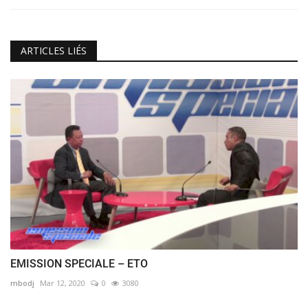
ARTICLES LIÉS
EMISSION SPECIALE – ETO
mbodj
Mar 12, 2020
0
3080