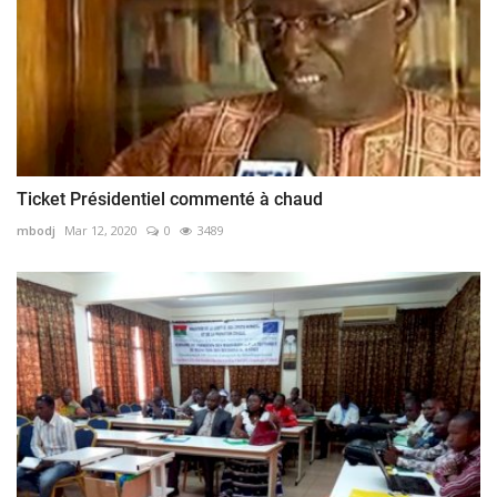
Ticket Présidentiel commenté à chaud
mbodj
Mar 12, 2020
0
3489