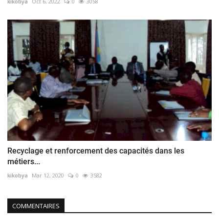
kikobya
Oct 6, 2022
0
3058
Recyclage et renforcement des capacités dans les
métiers...
kikobya
Mar 12, 2020
0
3582
COMMENTAIRES