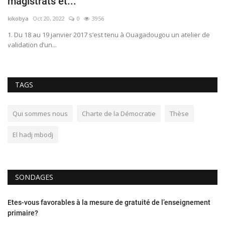
magistrats et...
mb
kikobya
Oct 20, 2022
0
3956
1. Du 18 au 19 janvier 2017 s’est tenu à Ouagadougou un atelier de
validation d’un...
TAGS
Qui sommes nous
Charte de la Démocratie
Thèse
El hadj mbodj
SONDAGES
Etes-vous favorables à la mesure de gratuité de l’enseignement
primaire?