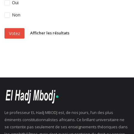
Oui
Non
Afficher les résultats
Votez
Le professeur EL Hadj MBODJ est, de nos jours, l’un des plus
éminents constitutionnalistes africains. Ce brillant universitaire ne
se contente pas seulement de ses enseignements théoriques dans
les amphithéâtres, mais c’est aussi un praticien du droit au service