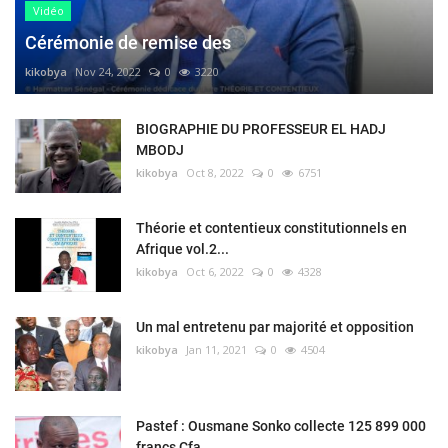
Vidéo
Cérémonie de remise des
kikobya
Nov 24, 2022
0
3220
BIOGRAPHIE DU PROFESSEUR EL HADJ
MBODJ
kikobya
Oct 8, 2022
0
6751
Théorie et contentieux constitutionnels en
Afrique vol.2...
kikobya
Oct 6, 2022
0
4328
Un mal entretenu par majorité et opposition
kikobya
Jan 11, 2021
0
4504
Pastef : Ousmane Sonko collecte 125 899 000
francs Cfa...